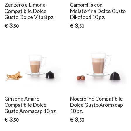
Zenzero e Limone
Camomilla con
Compatibile Dolce
Melatonina Dolce Gusto
Gusto Dolce Vita 8 pz.
Dikofood 10 pz.
3
3
€
€
,50
,50
Ginseng Amaro
Nocciolino Compatibile
Compatibile Dolce
Dolce Gusto Aromacap
Gusto Aromacap 10 pz.
10 pz.
3
3
€
€
,50
,50