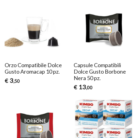
Orzo Compatibile Dolce
Capsule Compatibili
Gusto Aromacap 10 pz.
Dolce Gusto Borbone
Nera 50 pz.
3
€
,50
13
€
,00