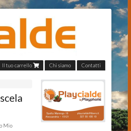
Il tuo carrello
Chi siamo
Contatti
scela
do Mio