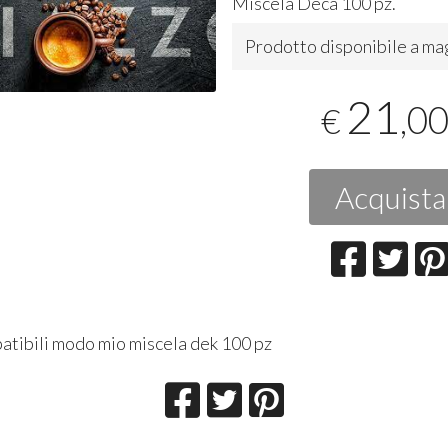
Miscela Deca 100 pz.
Prodotto disponibile a ma
21
,0
€
Acquista
atibili modo mio miscela dek 100 pz