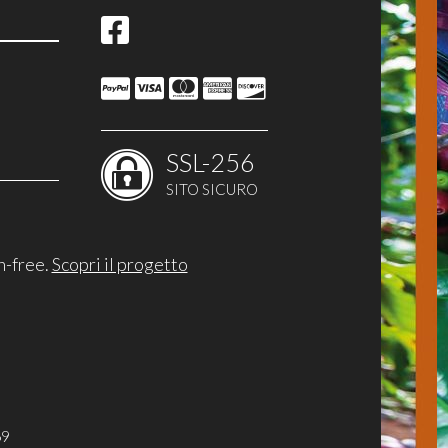
SSL-256
SITO SICURO
ITA
CAP
OOD
n-free.
Scopri il progetto
ESSO
 GUSTO
A CARTA
UGIA
69