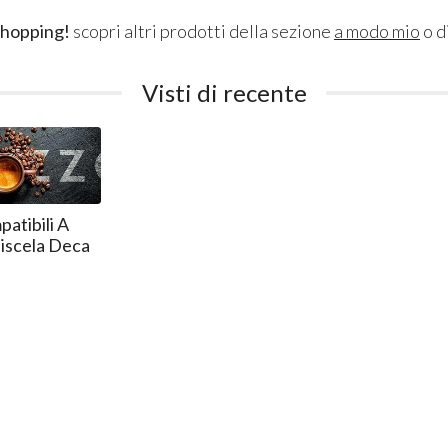
shopping!
scopri altri prodotti della sezione
a modo mio
o d
Visti di recente
atibili A
scela Deca