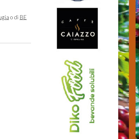
ugia
o di
BE