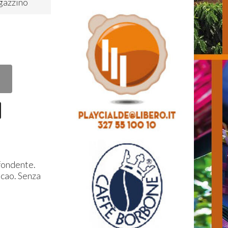
gazzino
0
 fondente.
acao. Senza