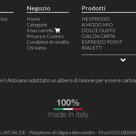
Negozio
Prodotti
l tuo
Home
NESPRESSO
Categorie
A MODO MIO
Il tuo carrello
DOLCE GUSTO
Privacy e Cookies
CIALDA CARTA
Condizioni di vendita
ESPRESSO POINT
Chi siamo
BIALETTI
CAFFITALY
LAVAZZA FIRMA
LAVAZZA BLU
UNO SYSTEM
FIOR FIORE
n! Abbiamo adottato un albero di limone per essere carbo
IPERESPRESSO
GRANI
MOKA
MACCHINA NESPRESS
MACCHINA DOLCE GU
MACCHINA CIALDA CA
CREMA CAFFE'
DOLCI
CIOCCOLATO PERUGIA
LAYCIALDE - Playphone di Gligora Alessandro - P.Iva 025518000
LASTRA CIOCCOLATO
ACCESSORI