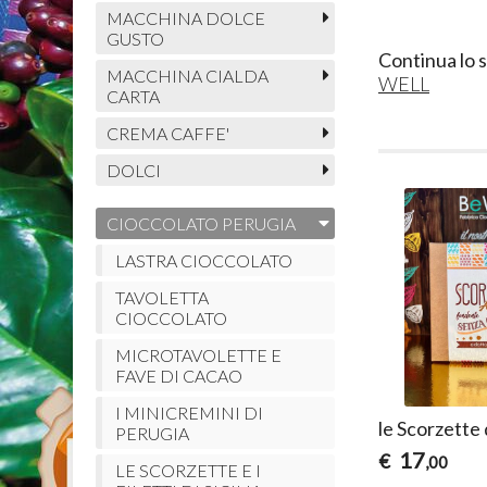
MACCHINA DOLCE
GUSTO
Continua lo 
MACCHINA CIALDA
WELL
CARTA
CREMA CAFFE'
DOLCI
CIOCCOLATO PERUGIA
LASTRA CIOCCOLATO
TAVOLETTA
CIOCCOLATO
MICROTAVOLETTE E
FAVE DI CACAO
I MINICREMINI DI
le Scorzette
PERUGIA
17
€
,00
LE SCORZETTE E I