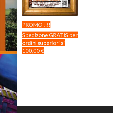
PROMO !!!!
Spedizone GRATIS per
ordini superiori ai
100,00 €