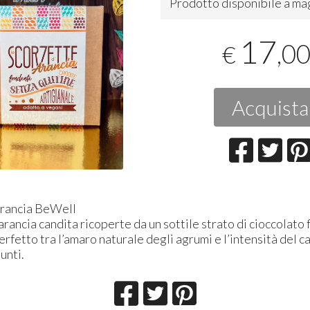
Prodotto disponibile a ma
17
,0
€
Acquista
arancia BeWell
arancia candita ricoperte da un sottile strato di cioccolato
perfetto tra l’amaro naturale degli agrumi e l’intensità del c
unti.