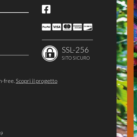
SSL-256
SITO SICURO
n-free.
Scopri il progetto
O
STO
RTA
69