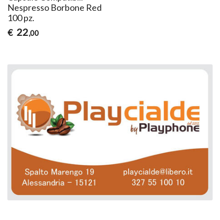
Nespresso Borbone Red
100 pz.
22
€
,00